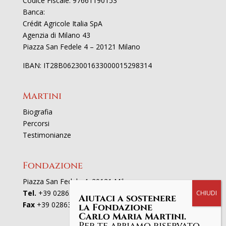
Codice Fiscale: 97661190153
Banca:
Crédit Agricole Italia SpA
Agenzia di Milano 43
Piazza San Fedele 4 – 20121 Milano
IBAN: IT28B0623001633000015298314
Martini
Biografia
Percorsi
Testimonianze
Fondazione
Piazza San Fedele 4, 20121 Milano
Tel.
+39 02863521
Aiutaci a sostenere
Fax
+39 0286352801
la Fondazione
Carlo Maria Martini.
Per te abbiamo riservato