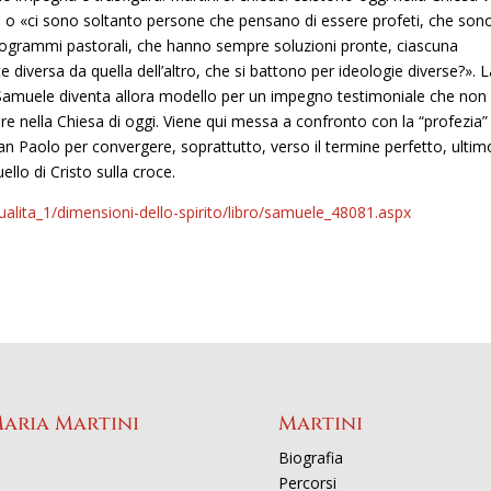
i, o «ci sono soltanto persone che pensano di essere profeti, che son
programmi pastorali, che hanno sempre soluzioni pronte, ciascuna
 diversa da quella dell’altro, che si battono per ideologie diverse?». 
 Samuele diventa allora modello per un impegno testimoniale che non
e nella Chiesa di oggi. Viene qui messa a confronto con la “profezia” 
an Paolo per convergere, soprattutto, verso il termine perfetto, ultim
uello di Cristo sulla croce.
tualita_1/dimensioni-dello-spirito/libro/samuele_48081.aspx
Maria Martini
Martini
Biografia
Percorsi