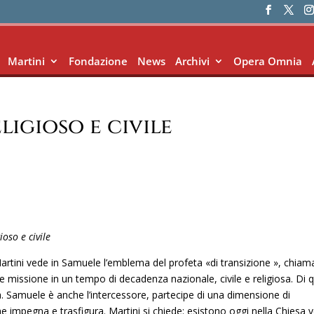
Martini
Fondazione
News
Archivi
Opera Omnia
ligioso e civile
ioso e civile
Martini vede in Samuele l’emblema del profeta «di transizione », chiam
ile missione in un tempo di decadenza nazionale, civile e religiosa. Di q
à. Samuele è anche l’intercessore, partecipe di una dimensione di
e impegna e trasfigura. Martini si chiede: esistono oggi nella Chiesa v