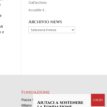
Dall’archivio
o
Accadde il…
La
Archivio news
di
o e
Fondazione
Piazza San Fedele 4, 20121
Aiutaci a sostenere
Milano
la Fondazione