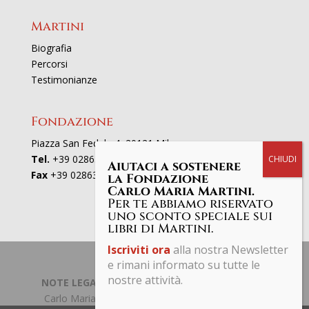
Martini
Biografia
Percorsi
Testimonianze
Fondazione
Piazza San Fedele 4, 20121 Milano
Tel.
+39 02863521
Aiutaci a sostenere
Fax
+39 0286352801
la Fondazione
Carlo Maria Martini.
Per te abbiamo riservato
uno sconto speciale sui
libri di Martini.
Iscriviti ora
alla nostra Newsletter
e rimani informato su tutte le
nostre attività.
NOTE LEGALI | PRIVACY POLICY
| © Fondazione
Carlo Maria Martini C.F. 97661190153 Tutti i diritti