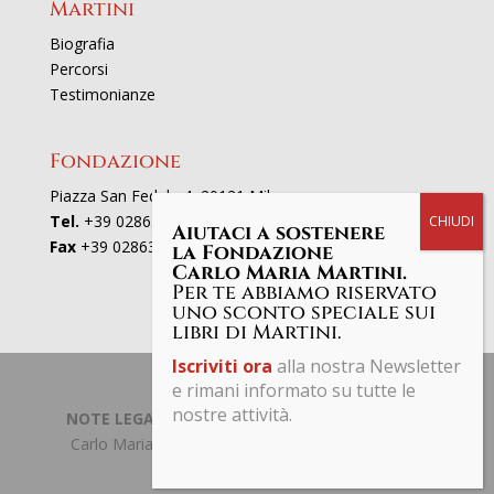
Martini
Biografia
Percorsi
Testimonianze
Fondazione
Piazza San Fedele 4, 20121 Milano
Tel.
+39 02863521
Aiutaci a sostenere
Fax
+39 0286352801
la Fondazione
Carlo Maria Martini.
Per te abbiamo riservato
uno sconto speciale sui
libri di Martini.
Iscriviti ora
alla nostra Newsletter
e rimani informato su tutte le
nostre attività.
NOTE LEGALI | PRIVACY POLICY
| © Fondazione
Carlo Maria Martini C.F. 97661190153 Tutti i diritti
riservati.