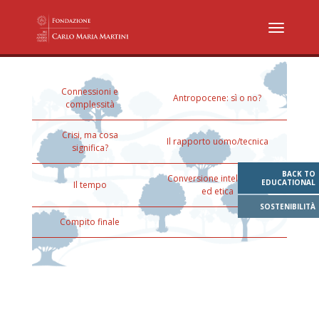
Connessioni e
Antropocene: sì o no?
complessità
Crisi, ma cosa
Il rapporto uomo/tecnica
significa?
BACK TO
Conversione intellettuale
EDUCATIONAL
Il tempo
ed etica
SOSTENIBILITÀ
Compito finale