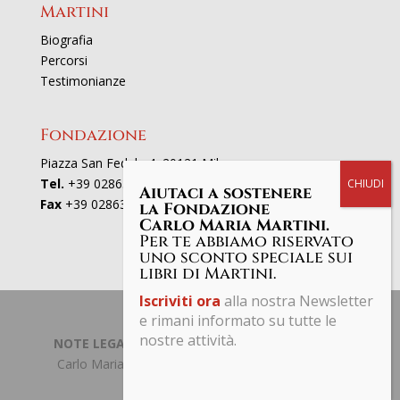
Martini
Biografia
Percorsi
Testimonianze
Fondazione
Piazza San Fedele 4, 20121 Milano
Tel.
+39 02863521
Aiutaci a sostenere
Fax
+39 0286352801
la Fondazione
Carlo Maria Martini.
Per te abbiamo riservato
uno sconto speciale sui
libri di Martini.
Iscriviti ora
alla nostra Newsletter
e rimani informato su tutte le
nostre attività.
NOTE LEGALI | PRIVACY POLICY
| © Fondazione
Carlo Maria Martini C.F. 97661190153 Tutti i diritti
riservati.