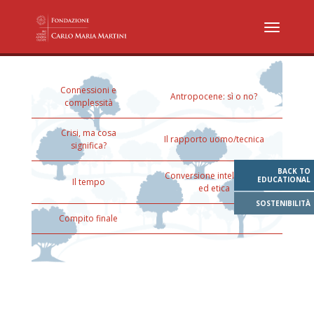
Connessioni e
Antropocene: sì o no?
complessità
Crisi, ma cosa
Il rapporto uomo/tecnica
significa?
BACK TO
Conversione intellettuale
EDUCATIONAL
Il tempo
ed etica
SOSTENIBILITÀ
Compito finale