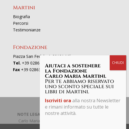
Martini
Biografia
Percorsi
Testimonianze
Fondazione
Piazza San Fedele 4, 20121 Milano
Tel.
+39 02863521
Aiutaci a sostenere
Fax
+39 0286352801
la Fondazione
Carlo Maria Martini.
Per te abbiamo riservato
uno sconto speciale sui
libri di Martini.
Iscriviti ora
alla nostra Newsletter
e rimani informato su tutte le
nostre attività.
NOTE LEGALI | PRIVACY POLICY
| © Fondazione
Carlo Maria Martini C.F. 97661190153 Tutti i diritti
riservati.