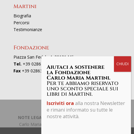
Martini
Biografia
Percorsi
Testimonianze
Fondazione
Piazza San Fedele 4, 20121 Milano
Tel.
+39 02863521
Aiutaci a sostenere
Fax
+39 0286352801
la Fondazione
Carlo Maria Martini.
Per te abbiamo riservato
uno sconto speciale sui
libri di Martini.
Iscriviti ora
alla nostra Newsletter
e rimani informato su tutte le
nostre attività.
NOTE LEGALI | PRIVACY POLICY
| © Fondazione
Carlo Maria Martini C.F. 97661190153 Tutti i diritti
riservati.
Share This