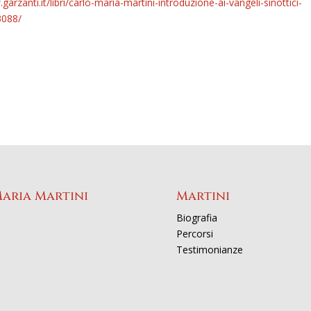
garzanti.it/libri/carlo-maria-martini-introduzione-ai-vangeli-sinottici-
3088/
Maria Martini
Martini
Biografia
Percorsi
Testimonianze