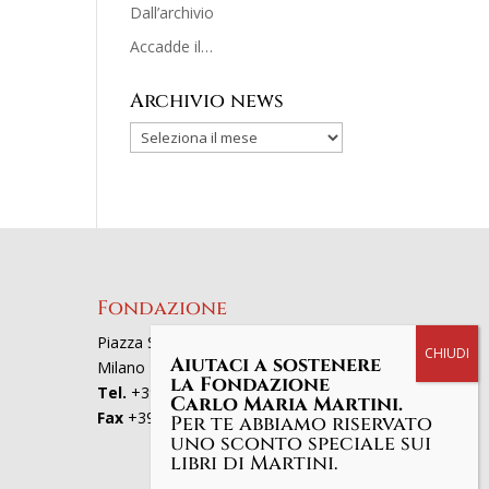
Dall’archivio
Accadde il…
Archivio news
Fondazione
Piazza San Fedele 4, 20121
Aiutaci a sostenere
Milano
la Fondazione
Tel.
+39 02863521
Carlo Maria Martini.
Fax
+39 0286352801
Per te abbiamo riservato
uno sconto speciale sui
libri di Martini.