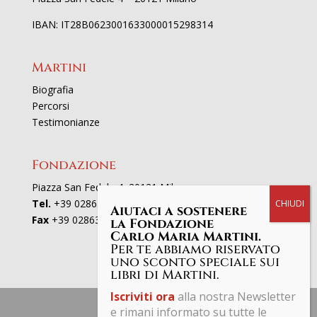
IBAN: IT28B0623001633000015298314
Martini
Biografia
Percorsi
Testimonianze
Fondazione
Piazza San Fedele 4, 20121 Milano
Tel.
+39 02863521
Aiutaci a sostenere
Fax
+39 0286352801
la Fondazione
Carlo Maria Martini.
Per te abbiamo riservato
uno sconto speciale sui
libri di Martini.
Iscriviti ora
alla nostra Newsletter
e rimani informato su tutte le