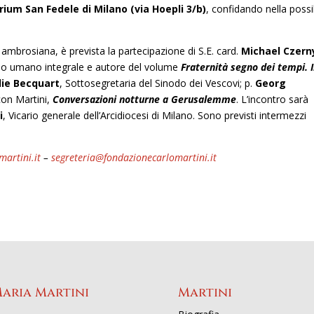
rium San Fedele di Milano (via Hoepli 3/b)
, confidando nella possib
 ambrosiana, è prevista la partecipazione di S.E. card.
Michael Czern
luppo umano integrale e autore del volume
Fraternità segno dei tempi. I
ie Becquart
, Sottosegretaria del Sinodo dei Vescovi; p.
Georg
con Martini,
Conversazioni notturne a Gerusalemme
. L’incontro sarà
i
, Vicario generale dell’Arcidiocesi di Milano. Sono previsti intermezzi
artini.it
–
segreteria@fondazionecarlomartini.it
Maria Martini
Martini