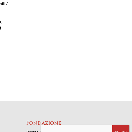
ilità
y
,
l
Fondazione