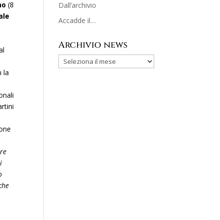
ano
(8
Dall’archivio
ale
Accadde il…
Archivio news
al
 la
onali
rtini
ione
ire
i
o
che