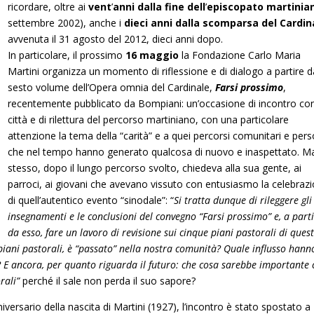
ricordare, oltre ai
vent
’
anni dalla fine dell
’
episcopato martini
settembre 2002), anche i
dieci anni dalla scomparsa del Cardin
avvenuta il 31 agosto del 2012, dieci anni dopo.
In particolare, il prossimo
16 maggio
la Fondazione Carlo Maria
Martini organizza un momento di riflessione e di dialogo a partire d
sesto volume dell’Opera omnia del Cardinale,
Farsi prossimo
,
recentemente pubblicato da Bompiani: un’occasione di incontro con
città e di rilettura del percorso martiniano, con una particolare
attenzione la tema della “carità” e a quei percorsi comunitari e pers
che nel tempo hanno generato qualcosa di nuovo e inaspettato. Ma
stesso, dopo il lungo percorso svolto, chiedeva alla sua gente, ai
parroci, ai giovani che avevano vissuto con entusiasmo la celebraz
di quell’autentico evento “sinodale”: “
Si tratta dunque di rileggere gli
insegnamenti e le conclusioni del convegno
“
Farsi prossimo” e, a part
da esso, fare un lavoro di revisione sui cinque piani pastorali di quest
piani pastorali, è
“
passato” nella nostra comunità? Quale influsso hann
e? E ancora, per quanto riguarda il futuro: che cosa sarebbe importante 
rali”
perché il sale non perda il suo sapore?
versario della nascita di Martini (1927), l’incontro è stato spostato a