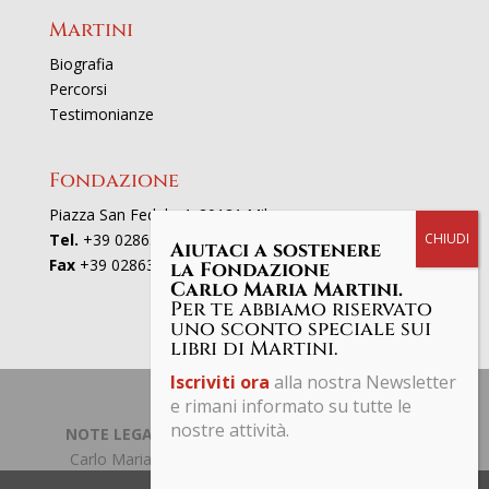
Martini
Biografia
Percorsi
Testimonianze
Fondazione
Piazza San Fedele 4, 20121 Milano
Tel.
+39 02863521
Aiutaci a sostenere
Fax
+39 0286352801
la Fondazione
Carlo Maria Martini.
Per te abbiamo riservato
uno sconto speciale sui
libri di Martini.
Iscriviti ora
alla nostra Newsletter
e rimani informato su tutte le
nostre attività.
NOTE LEGALI | PRIVACY POLICY
| © Fondazione
Carlo Maria Martini C.F. 97661190153 Tutti i diritti
riservati.