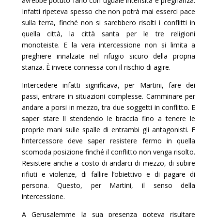
avrebbe potuto farlo con uguale intensità e pregnanza.
Infatti ripeteva spesso che non potrà mai esserci pace
sulla terra, finché non si sarebbero risolti i conflitti in
quella città, la città santa per le tre religioni
monoteiste. E la vera intercessione non si limita a
preghiere innalzate nel rifugio sicuro della propria
stanza. È invece connessa con il rischio di agire.
Intercedere infatti significava, per Martini, fare dei
passi, entrare in situazioni complesse. Camminare per
andare a porsi in mezzo, tra due soggetti in conflitto. E
saper stare lì stendendo le braccia fino a tenere le
proprie mani sulle spalle di entrambi gli antagonisti. E
l’intercessore deve saper resistere fermo in quella
scomoda posizione finché il conflitto non venga risolto.
Resistere anche a costo di andarci di mezzo, di subire
rifiuti e violenze, di fallire l’obiettivo e di pagare di
persona. Questo, per Martini, il senso della
intercessione.
A Gerusalemme la sua presenza poteva risultare