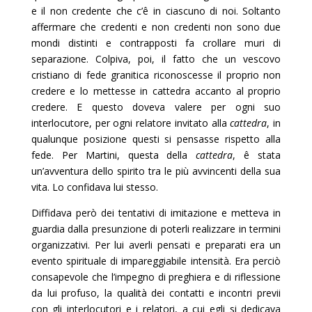
e il non credente che c’ê in ciascuno di noi. Soltanto
affermare che credenti e non credenti non sono due
mondi distinti e contrapposti fa crollare muri di
separazione. Colpiva, poi, il fatto che un vescovo
cristiano di fede granitica riconoscesse il proprio non
credere e lo mettesse in cattedra accanto al proprio
credere. E questo doveva valere per ogni suo
interlocutore, per ogni relatore invitato alla
cattedra
, in
qualunque posizione questi si pensasse rispetto alla
fede. Per Martini, questa della
cattedra
, ê stata
un’avventura dello spirito tra le più avvincenti della sua
vita. Lo confidava lui stesso.
Diffidava però dei tentativi di imitazione e metteva in
guardia dalla presunzione di poterli realizzare in termini
organizzativi. Per lui averli pensati e preparati era un
evento spirituale di impareggiabile intensità. Era perciò
consapevole che l’impegno di preghiera e di riflessione
da lui profuso, la qualità dei contatti e incontri previi
con gli interlocutori e i relatori, a cui egli si dedicava