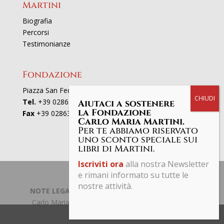
Martini
Biografia
Percorsi
Testimonianze
Fondazione
Piazza San Fedele 4, 20121 Milano
Tel.
+39 02863521
Aiutaci a sostenere
la Fondazione
Fax
+39 0286352801
Carlo Maria Martini.
Per te abbiamo riservato
uno sconto speciale sui
libri di Martini.
Iscriviti ora
alla nostra Newsletter
e rimani informato su tutte le
nostre attività.
NOTE LEGALI | PRIVACY POLICY
| © Fondazione
Carlo Maria Martini C.F. 97661190153 Tutti i diritti
riservati.
Share This