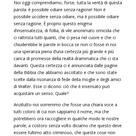
Noi oggi comprendiamo, forse, tutta la verità di questa
parola: è possibile odiare senza ragione! Non è
possibile uccidere senza odiare, ma è possibile odiare
senza ragione. È proprio questo enigma
d’insensatezza, di follia, di vile anonimato omicida che
ci rattrista tutti quanti, che ci pesa nel cuore e che ci
chiuderebbe le parole in bocca se non ci fosse in noi
una speranza piena d’una certezza più grande e più
carica di promesse della realtà drammatica che ci sta
davanti. Questa certezza ci è annunciata dalle pagine
della Bibbia che abbiamo ascoltato e che sono state
scelte dalla risonanza di fede della moglie e degli amici
di Walter. Esse ci dicono: ciò che è insensato può
acquistare un senso. Quale?
Anzitutto noi vorremmo che fosse una chiara voce a
tutti coloro di cui non sappiamo il nome, ma che
potrebbero ora raccogliere in qualche modo le nostre
parole; a costoro senza volto diciamo che questo deve
essere l’ultimo atto criminoso, che queste cose non