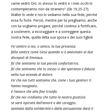
carne vedrò Dio. Io stesso lo vedrò e i miei occhi lo
contempleranno non da straniero” (Gb 19,25-27).
Walter lo vede e noi lo vediamo nella sua fede, perché
essa fu forte. Perciò, mentre per lui preghiamo, anche
con lui vogliamo pregare, perché continui a fortificare,
a sostenere, a incoraggiare e a sorreggere questa
nostra fede, quella della sua sposa e dei suoi figlioli.
Fa’ sentire a noi, o amico, la tua presenza;
falla sentire come Gesù quando si è avvicinato ai due
discepoli di Emmaus,
fa’ che sentiamo la tua parola confortatrice,
fa’ che sentiamo che tu stesso ci dai speranza e fiducia
nella tua vicenda di dolore.
Fa’ che noi tutti sentiamo che, come i tuoi genitori ti
hanno insegnato,
è l’amore che alla fine trionfa;
fa’ che noi crediamo che tutta la nostra giustizia
se sarà ispirata dall’amore e dal coraggio,
animata dalla solidarietà e dalla persuasione darà il